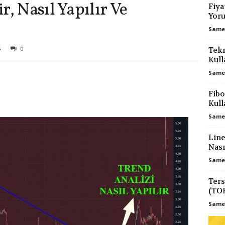
r, Nasıl Yapılır Ve
Fiya
Yor
Samet
5
0
Tekn
Kull
Samet
Fibo
Kull
Samet
Line
Nası
Samet
Ter
(TOB
Samet