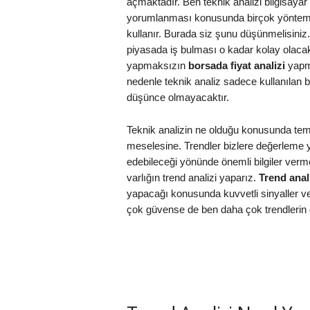
açmaktadır. Ben teknik analizi bilgisayar
yorumlanması konusunda birçok yöntem bul
kullanır. Burada siz şunu düşünmelisiniz. 
piyasada iş bulması o kadar kolay olacakt
yapmaksızın
borsada fiyat analizi
yapma
nedenle teknik analiz sadece kullanılan 
düşünce olmayacaktır.
Teknik analizin ne olduğu konusunda teme
meselesine. Trendler bizlere değerleme ya
edebileceği yönünde önemli bilgiler verme
varlığın trend analizi yaparız.
Trend anal
yapacağı konusunda kuvvetli sinyaller veri
çok güvense de ben daha çok trendlerin