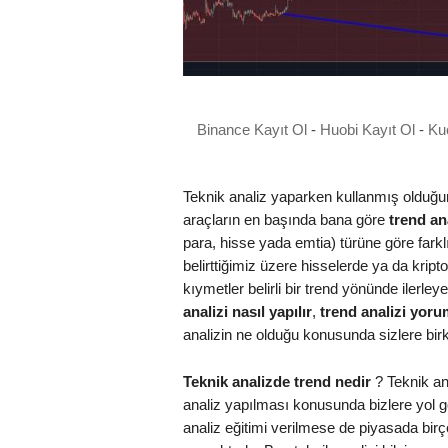
Binance Kayıt Ol
-
Huobi Kayıt Ol
-
Ku
Teknik analiz yaparken kullanmış olduğ
araçların en başında bana göre
trend an
para, hisse yada emtia) türüne göre fark
belirttiğimiz üzere hisselerde ya da kript
kıymetler belirli bir trend yönünde ilerleye
analizi nasıl yapılır
,
trend analizi yor
analizin ne olduğu konusunda sizlere birk
Teknik analizde trend nedir
? Teknik ana
analiz yapılması konusunda bizlere yol gös
analiz eğitimi verilmese de piyasada bir