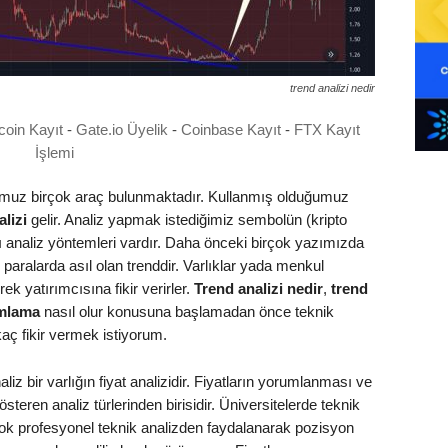
trend analizi nedir
coin Kayıt
-
Gate.io Üyelik
-
Coinbase Kayıt
-
FTX Kayıt
İşlemi
umuz birçok araç bulunmaktadır. Kullanmış olduğumuz
alizi
gelir. Analiz yapmak istediğimiz sembolün (kripto
lı analiz yöntemleri vardır. Daha önceki birçok yazımızda
o paralarda asıl olan trenddir. Varlıklar yada menkul
rek yatırımcısına fikir verirler.
Trend analizi nedir
,
trend
umlama
nasıl olur konusuna başlamadan önce teknik
aç fikir vermek istiyorum.
liz bir varlığın fiyat analizidir. Fiyatların yorumlanması ve
teren analiz türlerinden birisidir. Üniversitelerde teknik
çok profesyonel teknik analizden faydalanarak pozisyon