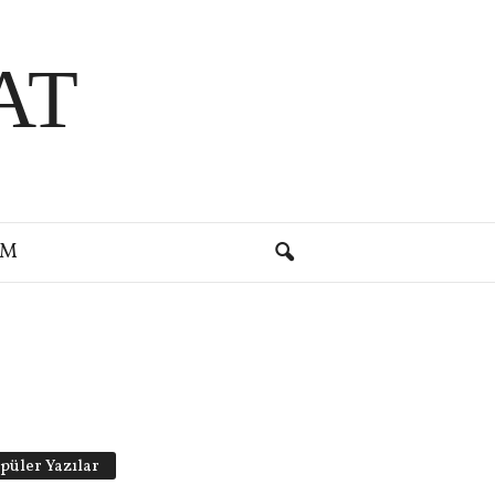
AT
IM
püler Yazılar