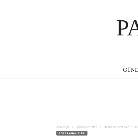
P
GÜN
Ana sayfa
Borsa Analizleri
Trend Analizi Nedir, Nas
BORSA ANALIZLERI