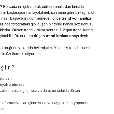
? Borsada en çok merak edilen konulardan biriside
inin başlangıcını anlayabilmek için bana göre birkaç farklı
in nasıl başladığını görmemeden önce
trend yön analizi
inde fotoğraftaki gibi düşen bir trend kanalı söz konusu
klerim. Düşen trend kırılımı sonrası 1-2 gün trendi kırdığı
şlatabilir. Bu duruma
düşen trend kırılımı onayı
denir.
u olduğunu yukarıda belirmiştim. Yükseliş trendini nasıl
 ile özetlemek istiyorum.
ılır ?
mu vs.)
nyali üretmesi.
ki zirvesini geçmesi ya da uzun soluklu düşen
vb. formasyonlar içinde sona yaklaşıp kırılım yapması
leri