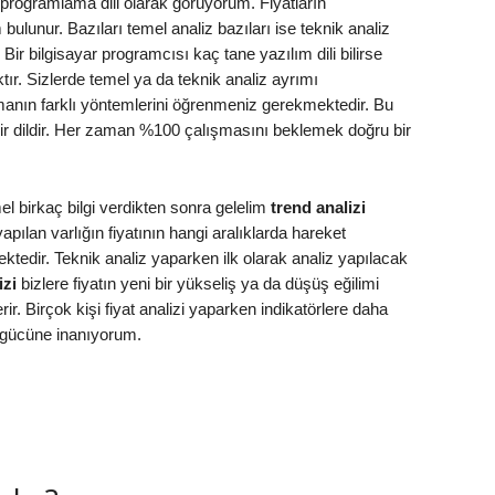
 programlama dili olarak görüyorum. Fiyatların
unur. Bazıları temel analiz bazıları ise teknik analiz
Bir bilgisayar programcısı kaç tane yazılım dili bilirse
ır. Sizlerde temel ya da teknik analiz ayrımı
nın farklı yöntemlerini öğrenmeniz gerekmektedir. Bu
bir dildir. Her zaman %100 çalışmasını beklemek doğru bir
l birkaç bilgi verdikten sonra gelelim
trend analizi
pılan varlığın fiyatının hangi aralıklarda hareket
ktedir. Teknik analiz yaparken ilk olarak analiz yapılacak
izi
bizlere fiyatın yeni bir yükseliş ya da düşüş eğilimi
r. Birçok kişi fiyat analizi yaparken indikatörlere daha
 gücüne inanıyorum.