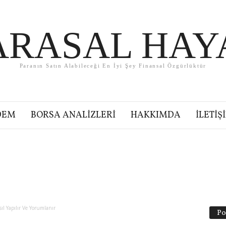
ARASAL HAY
Paranın Satın Alabileceği En İyi Şey Finansal Özgürlüktür
DEM
BORSA ANALIZLERI
HAKKIMDA
İLETIŞ
ıl Yapılır Ve Yorumlanır
Po