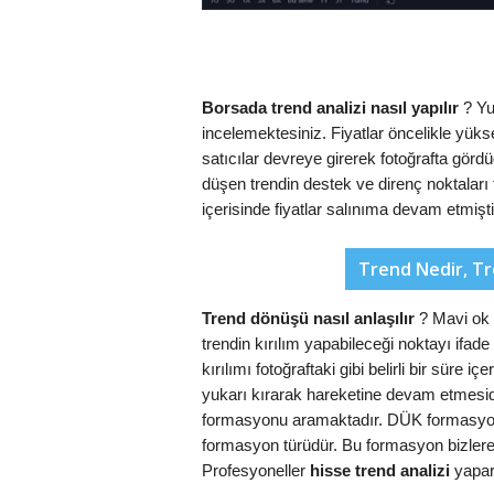
Borsada trend analizi nasıl yapılır
? Yuk
incelemektesiniz. Fiyatlar öncelikle yükse
satıcılar devreye girerek fotoğrafta gördü
düşen trendin destek ve direnç noktaları 
içerisinde fiyatlar salınıma devam etmişti
Trend Nedir, Tr
Trend dönüşü nasıl anlaşılır
? Mavi ok 
trendin kırılım yapabileceği noktayı ifade
kırılımı fotoğraftaki gibi belirli bir süre
yukarı kırarak hareketine devam etmesid
formasyonu aramaktadır. DÜK formasyonu 
formasyon türüdür. Bu formasyon bizlere fiy
Profesyoneller
hisse trend analizi
yapar