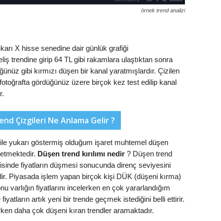
örnek trend analizi
arı X hisse senedine dair günlük grafiği
liş trendine girip 64 TL gibi rakamlara ulaştıktan sonra
ğünüz gibi kırmızı düşen bir kanal yaratmışlardır. Çizilen
fotoğrafta gördüğünüz üzere birçok kez test edilip kanal
r.
end Çizgileri Ne Anlama Gelir ?
ile yukarı göstermiş olduğum işaret muhtemel düşen
 etmektedir.
Düşen trend kırılımı nedir
? Düşen trend
 içerisinde fiyatların düşmesi sonucunda direnç seviyesini
ir. Piyasada işlem yapan birçok kişi DÜK (düşeni kırma)
varlığın fiyatlarını incelerken en çok yararlandığım
atların artık yeni bir trende geçmek istediğini belli ettirir.
ken daha çok düşeni kıran trendler aramaktadır.