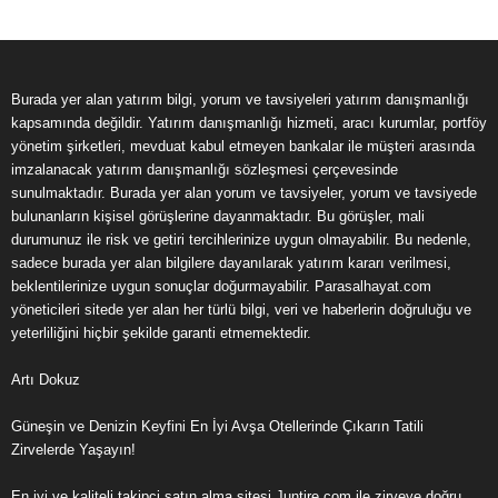
Burada yer alan yatırım bilgi, yorum ve tavsiyeleri yatırım danışmanlığı
kapsamında değildir. Yatırım danışmanlığı hizmeti, aracı kurumlar, portföy
yönetim şirketleri, mevduat kabul etmeyen bankalar ile müşteri arasında
imzalanacak yatırım danışmanlığı sözleşmesi çerçevesinde
sunulmaktadır. Burada yer alan yorum ve tavsiyeler, yorum ve tavsiyede
bulunanların kişisel görüşlerine dayanmaktadır. Bu görüşler, mali
durumunuz ile risk ve getiri tercihlerinize uygun olmayabilir. Bu nedenle,
sadece burada yer alan bilgilere dayanılarak yatırım kararı verilmesi,
beklentilerinize uygun sonuçlar doğurmayabilir. Parasalhayat.com
yöneticileri sitede yer alan her türlü bilgi, veri ve haberlerin doğruluğu ve
yeterliliğini hiçbir şekilde garanti etmemektedir.
Artı Dokuz
Güneşin ve Denizin Keyfini
En İyi Avşa Otelleri
nde Çıkarın Tatili
Zirvelerde Yaşayın!
En iyi ve kaliteli takipçi satın alma sitesi
Juntire.com
ile zirveye doğru.