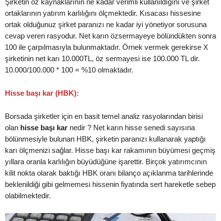
Şirketin öz kaynaklarının ne kadar verimli kullanıldığını ve şirket
ortaklarının yatırım karlılığını ölçmektedir. Kısacası hissesine
ortak olduğunuz şirket paranızı ne kadar iyi yönetiyor sorusuna
cevap veren rasyodur. Net karın özsermayeye bölündükten sonra
100 ile çarpılmasıyla bulunmaktadır. Örnek vermek gerekirse X
şirketinin net karı 10.000TL, öz sermayesi ise 100.000 TL dir.
10.000/100.000 * 100 = %10 olmaktadır.
Hisse başı kar (HBK):
Borsada şirketler için en basit temel analiz rasyolarından birisi
olan
hisse başı kar
nedir ? Net karın hisse senedi sayısına
bölünmesiyle bulunan HBK, şirketin paranızı kullanarak yaptığı
karı ölçmenizi sağlar. Hisse başı kar rakamının büyümesi geçmiş
yıllara oranla karlılığın büyüdüğüne işarettir. Birçok yatırımcının
kilit nokta olarak baktığı HBK oranı bilanço açıklanma tarihlerinde
beklenildiği gibi gelmemesi hissenin fiyatında sert hareketle sebep
olabilmektedir.