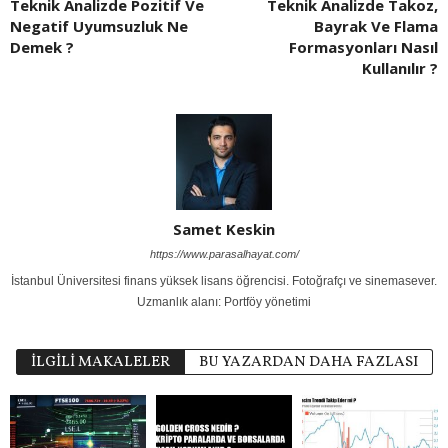
Teknik Analizde Pozitif Ve
Teknik Analizde Takoz,
Negatif Uyumsuzluk Ne
Bayrak Ve Flama
Demek ?
Formasyonları Nasıl
Kullanılır ?
Samet Keskin
https://www.parasalhayat.com/
İstanbul Üniversitesi finans yüksek lisans öğrencisi. Fotoğrafçı ve sinemasever.
Uzmanlık alanı: Portföy yönetimi
İLGİLİ MAKALELER
BU YAZARDAN DAHA FAZLASI