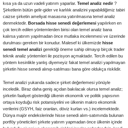
kısa ya da uzun vadeli yatırım yaparlar.
Temel analiz nedir
?
Şirketlerin bütün gelir-gider ve karlılık analizini yapabildiğimiz tabiri
caizse şirketin ameliyat masasına yatırılmasına temel analiz
denmektedir.
Borsada hisse senedi değerlemesi
yapılırken en
çok tercih edilen yöntemlerden birisi olan temel analiz bana
kalırsa yatırım yapılmadan önce mutlaka incelenmesi ve üzerinde
durulması gereken bir konudur. Malesef ki ülkemizde
hisse
senedi temel analizi
gerektiği öneme sahip olmayıp birçok trader
teknik analiz yöntemleri ile pozisyon açmaktadır. Tercih edilen bu
yöntem kesinlikle yanlış diyemeyiz fakat temel analizi yapılmayan
şirketin hisse senedi alınıp-satılması bana göre oldukça risklidir.
Temel analizi yukarıda sadece şirket değerlemesi yönüyle
inceledik. Biraz daha geniş açıdan bakılacak olursa temel analiz;
şirketin faaliyet gösterdiği ülkenin ekonomik ve politik yapısının
ortaya koyduğu risk potansiyelini ve ülkenin makro ekonomik
verilerini (GSYH, faiz oranları, döviz kurları vs.) incelemektedir.
Dünya majör endekslerinde hisse senedi alım-satımında bulunan
portföy yöneticileri şirkete yatırım yapmadan önce ülkenin içinde