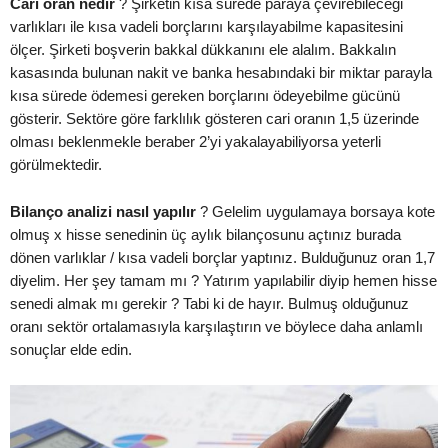
Cari oran nedir
? Şirketin kısa sürede paraya çevirebileceği
varlıkları ile kısa vadeli borçlarını karşılayabilme kapasitesini
ölçer. Şirketi boşverin bakkal dükkanını ele alalım. Bakkalın
kasasında bulunan nakit ve banka hesabındaki bir miktar parayla
kısa sürede ödemesi gereken borçlarını ödeyebilme gücünü
gösterir. Sektöre göre farklılık gösteren cari oranın 1,5 üzerinde
olması beklenmekle beraber 2’yi yakalayabiliyorsa yeterli
görülmektedir.
Bilanço analizi nasıl yapılır
? Gelelim uygulamaya borsaya kote
olmuş x hisse senedinin üç aylık bilançosunu açtınız burada
dönen varlıklar / kısa vadeli borçlar yaptınız. Bulduğunuz oran 1,7
diyelim. Her şey tamam mı ? Yatırım yapılabilir diyip hemen hisse
senedi almak mı gerekir ? Tabi ki de hayır. Bulmuş olduğunuz
oranı sektör ortalamasıyla karşılaştırın ve böylece daha anlamlı
sonuçlar elde edin.